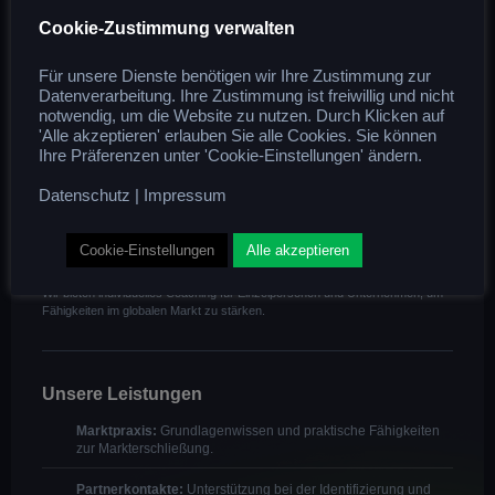
Profitieren Sie von unserer interkulturellen Kompetenz,
strategischen und praktischen Umsetzung sowie unserer
Cookie-Zustimmung verwalten
umfassenden Erfahrung in Europa, MENA und ASEAN.
Für unsere Dienste benötigen wir Ihre Zustimmung zur
Datenverarbeitung. Ihre Zustimmung ist freiwillig und nicht
notwendig, um die Website zu nutzen. Durch Klicken auf
'Alle akzeptieren' erlauben Sie alle Cookies. Sie können
Ihre Präferenzen unter 'Cookie-Einstellungen' ändern.
Datenschutz
|
Impressum
Coaching
Individuelles Coaching für globalen Erfolg
Cookie-Einstellungen
Alle akzeptieren
Wir bieten individuelles Coaching für Einzelpersonen und Unternehmen, um
Fähigkeiten im globalen Markt zu stärken.
Unsere Leistungen
Marktpraxis:
Grundlagenwissen und praktische Fähigkeiten
zur Markterschließung.
Partnerkontakte:
Unterstützung bei der Identifizierung und