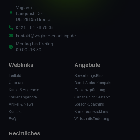
Voglane
Langenstr. 34
DE-28195 Bremen
0421 - 84 78 75 35
kontakt@voglane-coaching.de
Montag bis Freitag
09:00 -16:30
Weblinks
Angebote
Leitbild
BewerbungsBlitz
Über uns
BerufsAlpha Kompakt
Kurse & Angebote
Existenzgründung
Stellenangebote
GanzheitlichGestärkt
Artikel & News
Sprach-Coaching
Kontakt
Karriereentwicklung
FAQ
Wirtschaftsförderung
Rechtliches