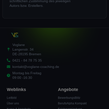
schriftlichen Zustimmung des jeweiligen
Autors bzw. Erstellers.
Voglane
Langenstr. 34
DE-28195 Bremen
0421 - 84 78 75 35
kontakt@voglane-coaching.de
Montag bis Freitag
09:00 -16:30
Weblinks
Angebote
Leitbild
BewerbungsBlitz
Über uns
BerufsAlpha Kompakt
Kurse & Angebote
Existenzgründung