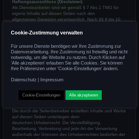
Haftungsausschluss (Disclaimer)
Als Diensteanbieter sind wir gemäß § 7 Abs.1 TMG für
eigene Inhalte auf diesen Seiten nach den
allgemeinen Gesetzen verantwortlich. Nach §§ 8 bis 10
TMG sind wir als Diensteanbieter jedoch nicht
verpflichtet, übermittelte oder gespeicherte fremde
Cookie-Zustimmung verwalten
Informationen zu überwachen oder nach
Umständen zu forschen, die auf eine rechtswidrige
Für unsere Dienste benötigen wir Ihre Zustimmung zur
Tätigkeit hinweisen.
Datenverarbeitung. Ihre Zustimmung ist freiwillig und nicht
notwendig, um die Website zu nutzen. Durch Klicken auf
Haftung für Links
'Alle akzeptieren' erlauben Sie alle Cookies. Sie können
Unser Angebot enthält Links zu externen Websites Dritter,
Ihre Präferenzen unter 'Cookie-Einstellungen' ändern.
auf deren Inhalte wir keinen Einfluss
haben. Deshalb können wir für diese fremden Inhalte
Datenschutz
|
Impressum
auch keine Gewähr übernehmen. Für die
Inhalte der verlinkten Seiten ist stets der jeweilige Anbieter
oder Betreiber der Seiten verantwortlich.
Cookie-Einstellungen
Alle akzeptieren
Urheberrecht
Die durch die Seitenbetreiber erstellten Inhalte und Werke
auf diesen Seiten unterliegen dem
deutschen Urheberrecht. Die Vervielfältigung,
Bearbeitung, Verbreitung und jede Art der Verwertung
außerhalb der Grenzen des Urheberrechtes bedürfen der