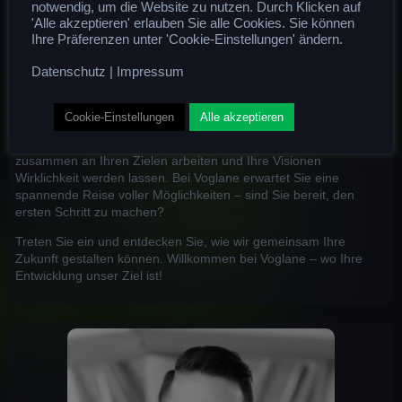
notwendig, um die Website zu nutzen. Durch Klicken auf
Mit maßgeschneiderten Coaching-Angeboten und innovativen
'Alle akzeptieren' erlauben Sie alle Cookies. Sie können
Bildungsprogrammen begleiten wir Sie auf Ihrem Weg zu
Ihre Präferenzen unter 'Cookie-Einstellungen' ändern.
beruflichem Erfolg und persönlichem Wachstum. Unser
engagiertes Team aus Experten steht Ihnen mit kreativen
Datenschutz
|
Impressum
Lösungen, praxisnahen Strategien und persönlicher
Unterstützung zur Seite.
Cookie-Einstellungen
Alle akzeptieren
Wir glauben an Ihre Fähigkeiten und sind hier, um Sie zu
inspirieren, zu motivieren und zu fördern. Lassen Sie uns
zusammen an Ihren Zielen arbeiten und Ihre Visionen
Wirklichkeit werden lassen. Bei Voglane erwartet Sie eine
spannende Reise voller Möglichkeiten – sind Sie bereit, den
ersten Schritt zu machen?
Treten Sie ein und entdecken Sie, wie wir gemeinsam Ihre
Zukunft gestalten können. Willkommen bei Voglane – wo Ihre
Entwicklung unser Ziel ist!